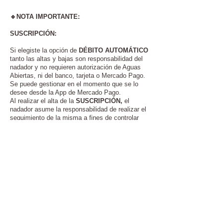
🔹️NOTA IMPORTANTE:
SUSCRIPCIÓN:
Si elegiste la opción de
DÉBITO AUTOMÁTICO
tanto l
as altas y bajas son responsabilidad del
nadador y no requieren autorización de Aguas
Abiertas, ni del banco, tarjeta o Mercado Pago.
Se puede gestionar en el momento que se lo
desee desde la App de Mercado Pago.
Al realizar el alta de la
SUSCRIPCIÓN,
el
nadador asume la responsabilidad de realizar el
seguimiento de la misma a fines de controlar
sus débitos mensuales y/o modificaciones si
las hubiere.
+
54 011 5319 8522
fundacionaguasabiertas@gmail.com
¡SEGUINOS EN INSTAGRAM!